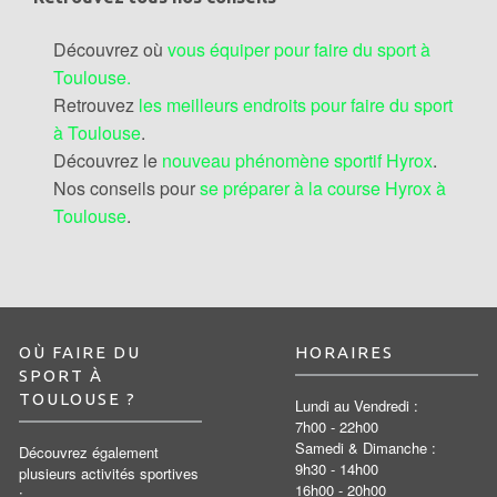
Découvrez où
vous équiper pour faire du sport à
Toulouse.
Retrouvez
les meilleurs endroits pour faire du sport
à Toulouse
.
Découvrez le
nouveau phénomène sportif Hyrox
.
Nos conseils pour
se préparer à la course Hyrox à
Toulouse
.
OÙ FAIRE DU
HORAIRES
SPORT À
TOULOUSE ?
Lundi au Vendredi :
7h00 - 22h00
Samedi & Dimanche :
Découvrez également
9h30 - 14h00
plusieurs activités sportives
16h00 - 20h00
: